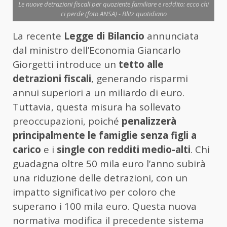
Le nuove detrazioni fiscali per quoziente familiare e reddito: ecco chi
ci perde (foto ANSA) - Blitz quotidiano
La recente
Legge di Bilancio
annunciata
dal ministro dell’Economia Giancarlo
Giorgetti introduce un
tetto alle
detrazioni fiscali
, generando risparmi
annui superiori a un miliardo di euro.
Tuttavia, questa misura ha sollevato
preoccupazioni, poiché
penalizzerà
principalmente le famiglie senza figli a
carico
e i
single con redditi medio-alti
. Chi
guadagna oltre 50 mila euro l’anno subirà
una riduzione delle detrazioni, con un
impatto significativo per coloro che
superano i 100 mila euro. Questa nuova
normativa modifica il precedente sistema