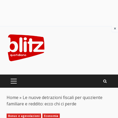
×
Skip
to
content
PRIMARY
MENU
Home
»
Le nuove detrazioni fiscali per quoziente
familiare e reddito: ecco chi ci perde
Bonus e agevolazioni
Economia