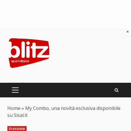
×
Skip
to
content
PRIMARY
MENU
Home
»
My Combo, una novità esclusiva disponibile
su Sisal.it
Economia