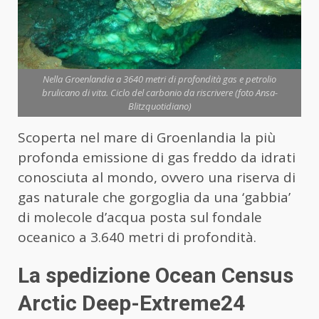
Nella Groenlandia a 3640 metri di profondità gas e petrolio
brulicano di vita. Ciclo del carbonio da riscrivere (foto Ansa-
Blitzquotidiano)
Scoperta nel mare di Groenlandia la più
profonda emissione di gas freddo da idrati
conosciuta al mondo, ovvero una riserva di
gas naturale che gorgoglia da una ‘gabbia’
di molecole d’acqua posta sul fondale
oceanico a 3.640 metri di profondità.
La spedizione Ocean Census
Arctic Deep-Extreme24