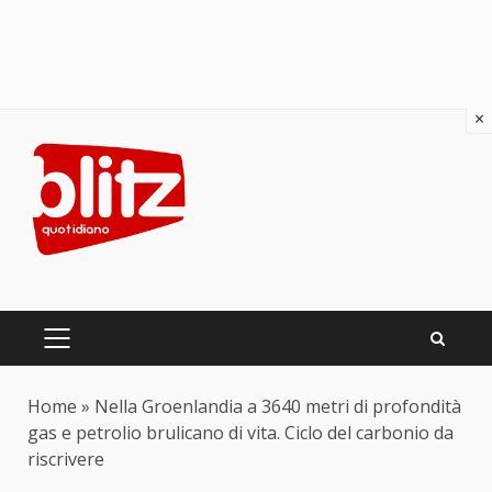
×
Skip
to
content
PRIMARY
MENU
Home
»
Nella Groenlandia a 3640 metri di profondità
gas e petrolio brulicano di vita. Ciclo del carbonio da
riscrivere