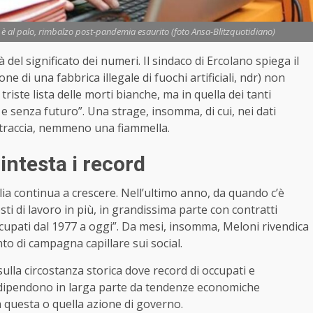
a è al palo, rimbalzo post-pandemia esaurito (foto Ansa-Blitzquotidiano)
 del significato dei numeri. Il sindaco di Ercolano spiega il
ne di una fabbrica illegale di fuochi artificiali, ndr) non
riste lista delle morti bianche, ma in quella dei tanti
e senza futuro”. Una strage, insomma, di cui, nei dati
na traccia, nemmeno una fiammella.
intesta i record
talia continua a crescere. Nell’ultimo anno, da quando c’è
ti di lavoro in più, in grandissima parte con contratti
 occupati dal 1977 a oggi”. Da mesi, insomma, Meloni rivendica
nto di campagna capillare sui social.
ulla circostanza storica dove record di occupati e
 dipendono in larga parte da tendenze economiche
a questa o quella azione di governo.