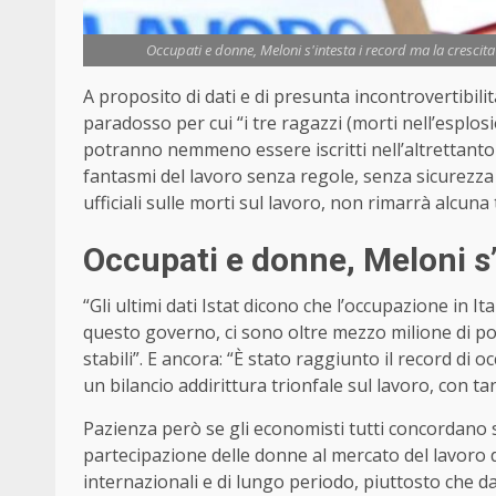
Occupati e donne, Meloni s'intesta i record ma la crescit
A proposito di dati e di presunta incontrovertibilità
paradosso per cui “i tre ragazzi (morti nell’esplosio
potranno nemmeno essere iscritti nell’altrettanto t
fantasmi del lavoro senza regole, senza sicurezza 
ufficiali sulle morti sul lavoro, non rimarrà alcu
Occupati e donne, Meloni s’
“Gli ultimi dati Istat dicono che l’occupazione in I
questo governo, ci sono oltre mezzo milione di pos
stabili”. E ancora: “È stato raggiunto il record di
un bilancio addirittura trionfale sul lavoro, con ta
Pazienza però se gli economisti tutti concordano s
partecipazione delle donne al mercato del lavoro
internazionali e di lungo periodo, piuttosto che d