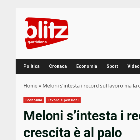
Skip
to
content
Politica
Cronaca
Economia
Sport
Video
Home
»
Meloni s’intesta i record sul lavoro ma la c
Economia
Lavoro e pensioni
Meloni s’intesta i r
crescita è al palo