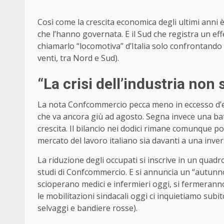
Così come la crescita economica degli ultimi anni è 
che l’hanno governata. E il Sud che registra un eff
chiamarlo “locomotiva” d’Italia solo confrontando
venti, tra Nord e Sud).
“La crisi dell’industria non 
La nota Confcommercio pecca meno in eccesso d’enfa
che va ancora giù ad agosto. Segna invece una bat
crescita. Il bilancio nei dodici rimane comunque pos
mercato del lavoro italiano sia davanti a una inve
La riduzione degli occupati si inscrive in un quadro
studi di Confcommercio. E si annuncia un “autunno c
scioperano medici e infermieri oggi, si fermerann
le mobilitazioni sindacali oggi ci inquietiamo sub
selvaggi e bandiere rosse).