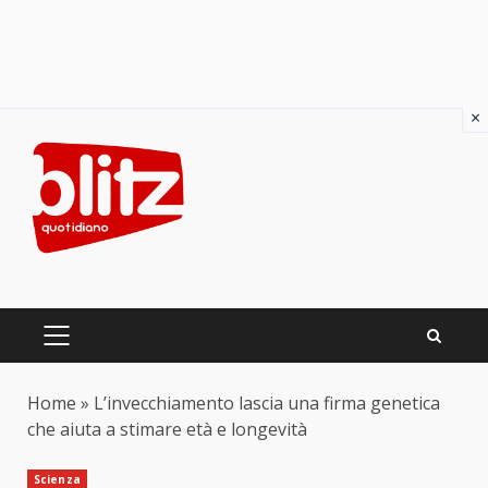
×
Skip
to
content
PRIMARY
MENU
Home
»
L’invecchiamento lascia una firma genetica
che aiuta a stimare età e longevità
Scienza