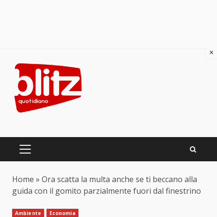
×
Skip
to
content
PRIMARY
MENU
Home
»
Ora scatta la multa anche se ti beccano alla
guida con il gomito parzialmente fuori dal finestrino
Ambiente
Economia