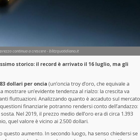
 prezzo continua a crescere - blitzquotidiano.it
simo storico: il record è arrivato il 16 luglio, ma gli
83 dollari per oncia
(un’oncia troy d’oro, che equivale a
mostrare un’evidente tendenza al rialzo: la crescita va
vanti fluttuazioni. Analizzando quanto è accaduto sul mercato
e questioni finanziarie potranno rendersi conto dell’andazzo:
 sosta. Nel 2019, il prezzo medio dell’oro era di circa 1.393
o, quel valore è vicino ai 2.500 dollari.
o questo aumento. In secondo luogo, ha senso chiedersi se