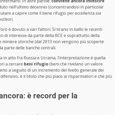
onfermarsi. In altre parole:
conviene ancora investire
duto nell’ultimo decennio (concentrandosi in particolar
tare a capire come il bene rifugio per eccellenza sia
stitori.
ro è dovuto a vari fattori. Si tirano in ballo le recenti
assi di interesse da parte della BCE e soprattutto della
 delle miniere storiche (dal 2013 non vengono più scoperte
a parte delle banche centrali.
 in atto fra Russia e Ucraina, l’interpretazione è quella
tori a cercare
beni rifugio
(beni che rivelano un valore
no a seguito di un incremento del livello generale dei
difensivo, è il titolo che più piace ai risparmiatori e che più
ancora: è record per la