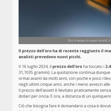
Oro: è tempo di nuovi record, il
Il prezzo dell’oro ha di recente raggiunto il mas
analisti prevedono nuovi picchi.
Il 16 luglio 2024, il
prezzo dell’oro
ha toccato i
2.4
31,1035 grammi). La quotazione continua dunque a 
ormai avanti da molti anni, con poche e poco rile
negli ultimi cinque anni, anche i meno avvezzi all
il prezzo dell’assett è lievitato praticamente senza
dollari per oncia. E ora, a distanza di un quinquenni
Ciò che bisogna fare è domandarsi a cosa è dovut