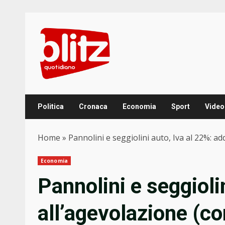
Skip
to
content
Politica
Cronaca
Economia
Sport
Video
Home
»
Pannolini e seggiolini auto, Iva al 22%: ad
Economia
Pannolini e seggioli
all’agevolazione (c