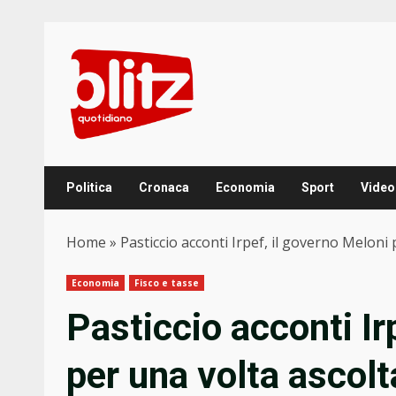
Skip
to
content
Politica
Cronaca
Economia
Sport
Video
Home
»
Pasticcio acconti Irpef, il governo Meloni 
Economia
Fisco e tasse
Pasticcio acconti Ir
per una volta ascolt