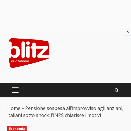
×
Skip
to
content
PRIMARY
MENU
Home
»
Pensione sospesa all’improvviso agli anziani,
italiani sotto shock: l’INPS chiarisce i motivi
Economia