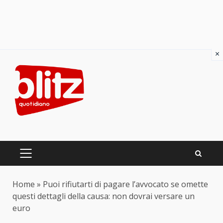
×
Skip
to
content
PRIMARY
MENU
Home
»
Puoi rifiutarti di pagare l’avvocato se omette
questi dettagli della causa: non dovrai versare un
euro