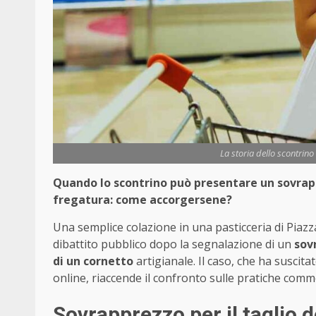
La storia dello scontrino
Quando lo scontrino può presentare un sovrap
fregatura: come accorgersene?
Una semplice colazione in una pasticceria di Piazz
dibattito pubblico dopo la segnalazione di un
sov
di un cornetto
artigianale. Il caso, che ha suscita
online, riaccende il confronto sulle pratiche commerc
Sovrapprezzo per il taglio d