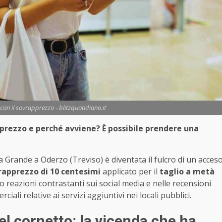
 con il sovrapprezzo - blitzquotidiano.it
prezzo e perché avviene? È possibile prendere una
a Grande a Oderzo (Treviso) è diventata il fulcro di un acces
rapprezzo di 10 centesimi
applicato per il
taglio a metà
to reazioni contrastanti sui social media e nelle recensioni
iali relative ai servizi aggiuntivi nei locali pubblici.
el cornetto: la vicenda che ha