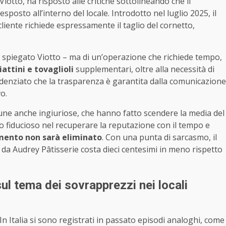
Viotto, ha risposto alle critiche sottolineando che il
esposto all’interno del locale. Introdotto nel luglio 2025, il
iente richiede espressamente il taglio del cornetto,
a spiegato Viotto – ma di un’operazione che richiede tempo,
iattini e tovaglioli
supplementari, oltre alla necessità di
evidenziato che la trasparenza è garantita dalla comunicazione
o.
ne anche ingiuriose, che hanno fatto scendere la media del
tto fiducioso nel recuperare la reputazione con il tempo e
emento non sarà eliminato
. Con una punta di sarcasmo, il
o da Audrey Pâtisserie costa dieci centesimi in meno rispetto
ul tema dei sovrapprezzi nei locali
 In Italia si sono registrati in passato episodi analoghi, come