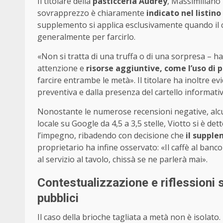
Il titolare della
pasticceria Audrey
, Massimiliano 
sovrapprezzo è chiaramente
indicato nel listino
supplemento si applica esclusivamente quando il cl
generalmente per farcirlo.
«Non si tratta di una truffa o di una sorpresa – h
attenzione e
risorse aggiuntive, come l’uso di p
farcire entrambe le metà». Il titolare ha inoltre 
preventiva e dalla presenza del cartello informativ
Nonostante le numerose recensioni negative, alcu
locale su Google da 4,5 a 3,5 stelle, Viotto si è de
l’impegno, ribadendo con decisione che
il suppl
proprietario ha infine osservato: «Il caffè al banc
al servizio al tavolo, chissà se ne parlerà mai».
Contestualizzazione e riflessioni s
pubblici
Il caso della brioche tagliata a metà non è isolato.