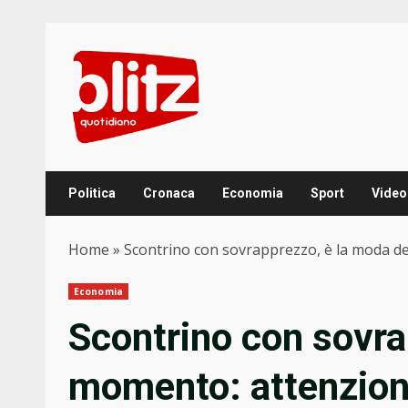
Skip
to
content
Politica
Cronaca
Economia
Sport
Video
Home
»
Scontrino con sovrapprezzo, è la moda de
Economia
Scontrino con sovra
momento: attenzione