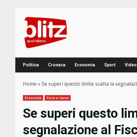
Skip
to
content
Politica
Cronaca
Economia
Sport
Video
Home
»
Se superi questo limite scatta la segnalaz
Economia
Fisco e tasse
Se superi questo lim
segnalazione al Fisc