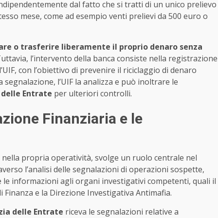
ndipendentemente dal fatto che si tratti di un unico prelievo
stesso mese, come ad esempio venti prelievi da 500 euro o
vare o trasferire liberamente il proprio denaro senza
Tuttavia, l’intervento della banca consiste nella registrazione
UIF, con l’obiettivo di prevenire il riciclaggio di denaro
la segnalazione, l’UIF la analizza e può inoltrare le
delle Entrate
per ulteriori controlli.
azione Finanziaria e le
a nella propria operatività, svolge un ruolo centrale nel
verso l’analisi delle segnalazioni di operazioni sospette,
e le informazioni agli organi investigativi competenti, quali il
di Finanza e la Direzione Investigativa Antimafia.
ia delle Entrate
riceva le segnalazioni relative a