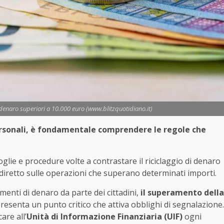
i denaro superiori a 10.000 euro (www.blitzquotidiano.it)
ersonali, è fondamentale comprendere le regole che
oglie e procedure volte a contrastare il riciclaggio di denaro
 diretto sulle operazioni che superano determinati importi.
menti di denaro da parte dei cittadini,
il superamento della
esenta un punto critico che attiva obblighi di segnalazione.
are all’
Unità di Informazione Finanziaria (UIF)
ogni