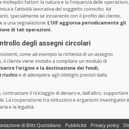
 molteplici fattori: la natura e la frequenza delle operazioni,
mica e l’attività lavorativa del soggetto coinvolto. Ad
nti, specialmente se incoerente con il profilo del cliente,
re a una segnalazione.
L’UIF aggiorna periodicamente gli
ione di tali operazioni.
ntrollo degli assegni circolari
onsistenti, come ad esempio la richiesta di un assegno
, il cliente viene invitato a compilare un modulo di
rire l’origine e la destinazione dei fondi,
 rischio
e di adempiere agli obblighi previsti dalla
contrastare il riciclaggio di denaro e, dall’altro, supportare
ale. La cooperazione tra istituzioni e organismi investigativi 
ia e la legalità.
Redazione di Blitz Quotidiano
Pubblicità
Privacy policy
Di