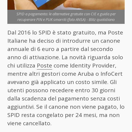
SPID a pagamento: le alternative gratuite con CIE e guida per
recuperare PIN e PUK smarriti (foto ANSA) - Blitz quotidiano
Dal 2016 lo SPID è stato gratuito, ma Poste
Italiane ha deciso di introdurre un canone
annuale di 6 euro a partire dal secondo
anno di attivazione. La novità riguarda solo
chi utilizza
Poste
come Identity Provider,
mentre altri gestori come Aruba o InfoCert
avevano già applicato un costo simile. Gli
utenti possono recedere entro 30 giorni
dalla scadenza del pagamento senza costi
aggiuntivi. Se il canone non viene pagato, lo
SPID resta congelato per 24 mesi, ma non
viene cancellato.