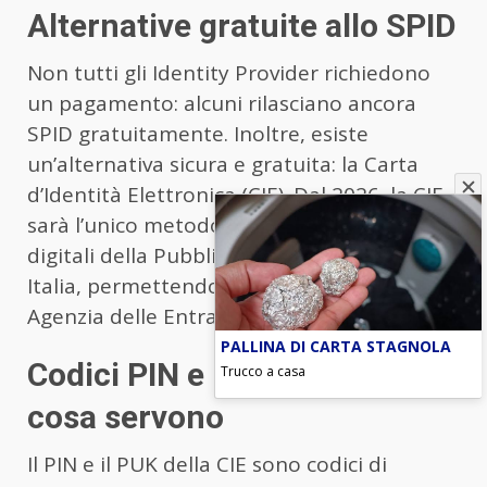
Alternative gratuite allo SPID
Non tutti gli Identity Provider richiedono
un pagamento: alcuni rilasciano ancora
SPID gratuitamente. Inoltre, esiste
un’alternativa sicura e gratuita: la Carta
d’Identità Elettronica (CIE). Dal 2026, la CIE
sarà l’unico metodo per accedere ai servizi
digitali della Pubblica Amministrazione in
Italia, permettendo di entrare su siti come
Agenzia delle Entrate o INPS senza SPID.
PALLINA DI CARTA STAGNOLA
Codici PIN e PUK della CIE: a
Trucco a casa
cosa servono
Il PIN e il PUK della CIE sono codici di