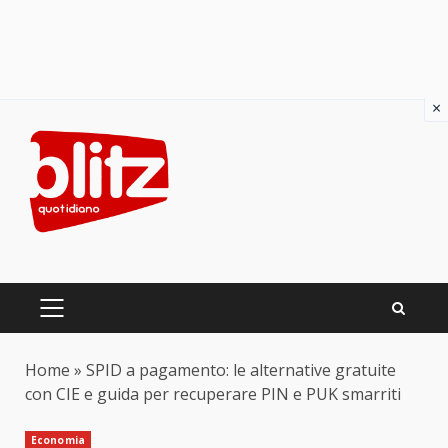
×
Skip
to
content
PRIMARY
MENU
Home
»
SPID a pagamento: le alternative gratuite
con CIE e guida per recuperare PIN e PUK smarriti
Economia