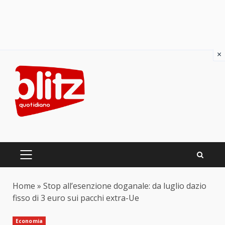
×
Skip
to
content
PRIMARY
MENU
Home
»
Stop all’esenzione doganale: da luglio dazio
fisso di 3 euro sui pacchi extra-Ue
Economia