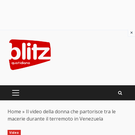
×
Skip
to
content
PRIMARY
MENU
Home
»
Il video della donna che partorisce tra le
macerie durante il terremoto in Venezuela
Video