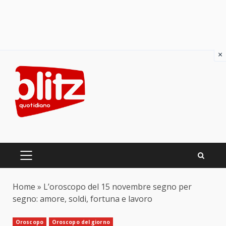
×
Skip
to
content
PRIMARY
MENU
Home
»
L’oroscopo del 15 novembre segno per
segno: amore, soldi, fortuna e lavoro
Oroscopo
Oroscopo del giorno