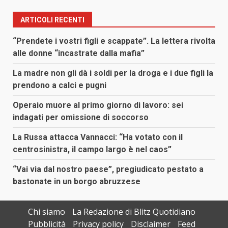
ARTICOLI RECENTI
“Prendete i vostri figli e scappate”. La lettera rivolta
alle donne “incastrate dalla mafia”
La madre non gli dà i soldi per la droga e i due figli la
prendono a calci e pugni
Operaio muore al primo giorno di lavoro: sei
indagati per omissione di soccorso
La Russa attacca Vannacci: “Ha votato con il
centrosinistra, il campo largo è nel caos”
“Vai via dal nostro paese”, pregiudicato pestato a
bastonate in un borgo abruzzese
Chi siamo
La Redazione di Blitz Quotidiano
Pubblicità
Privacy policy
Disclaimer
Feed