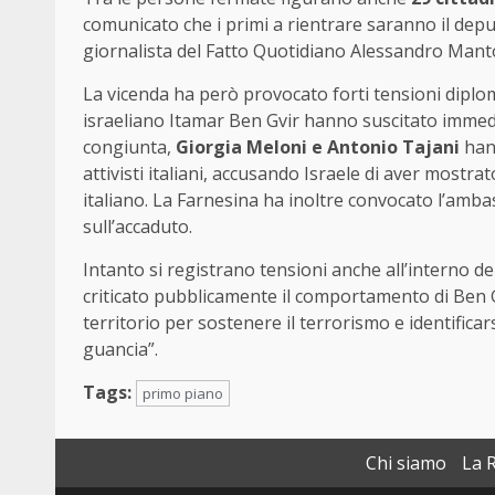
comunicato che i primi a rientrare saranno il dep
giornalista del Fatto Quotidiano Alessandro Mantov
La vicenda ha però provocato forti tensioni diplom
israeliano Itamar Ben Gvir hanno suscitato immedi
congiunta,
Giorgia Meloni e Antonio Tajani
hann
attivisti italiani, accusando Israele di aver mostra
italiano. La Farnesina ha inoltre convocato l’amba
sull’accaduto.
Intanto si registrano tensioni anche all’interno de
criticato pubblicamente il comportamento di Ben Gv
territorio per sostenere il terrorismo e identific
guancia”.
Tags:
primo piano
Chi siamo
La 