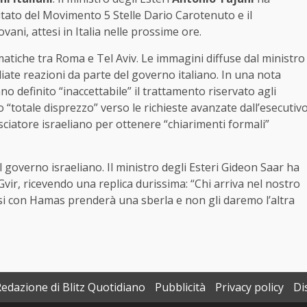
utato del Movimento 5 Stelle Dario Carotenuto e il
ani, attesi in Italia nelle prossime ore.
atiche tra Roma e Tel Aviv. Le immagini diffuse dal ministro
ate reazioni da parte del governo italiano. In una nota
o definito “inaccettabile” il trattamento riservato agli
to “totale disprezzo” verso le richieste avanzate dall’esecutiv
sciatore israeliano per ottenere “chiarimenti formali”
l governo israeliano. Il ministro degli Esteri Gideon Saar ha
ir, ricevendo una replica durissima: “Chi arriva nel nostro
arsi con Hamas prenderà una sberla e non gli daremo l’altra
Redazione di Blitz Quotidiano
Pubblicità
Privacy policy
Di