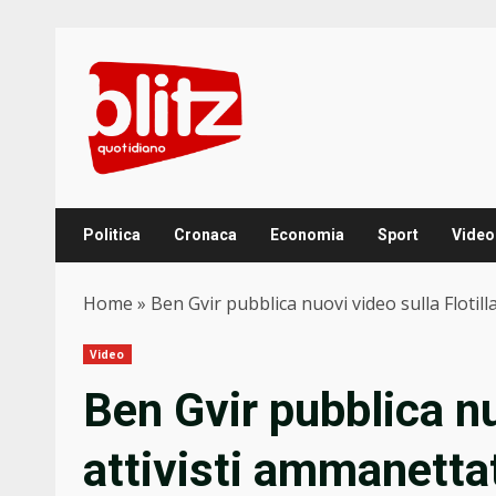
Skip
to
content
Politica
Cronaca
Economia
Sport
Video
Home
»
Ben Gvir pubblica nuovi video sulla Flotill
Video
Ben Gvir pubblica nuo
attivisti ammanettat