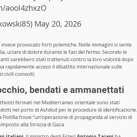
om/aooI4zhxzO
kowski85)
May 20, 2026
 invece provocato forti polemiche. Nelle immagini si sente
a, urlare di dolore durante le fasi del fermo. Secondo le
panti sarebbero stati trattenuti contro la loro volontà dopo
ha rapidamente acceso il dibattito internazionale sulle
 civili coinvolti.
ginocchio, bendati e ammanettati
attivisti fermati nel Mediterraneo orientale sono stati
dotti nel porto di Ashdod per le procedure di identificazione.
a Flotilla fosse “un’operazione di propaganda al servizio di
imposto alla Striscia di Gaza.
ni italiani
. Il ministro degli Esteri
Antonio Tajani
ha