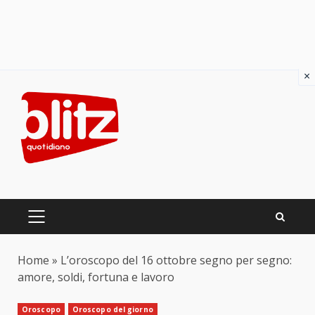
×
Skip
to
content
PRIMARY
MENU
Home
»
L’oroscopo del 16 ottobre segno per segno:
amore, soldi, fortuna e lavoro
Oroscopo
Oroscopo del giorno