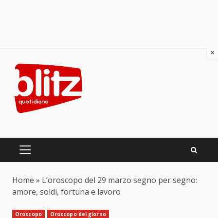
×
Skip
to
content
PRIMARY
MENU
Home
»
L’oroscopo del 29 marzo segno per segno:
amore, soldi, fortuna e lavoro
Oroscopo
Oroscopo del giorno