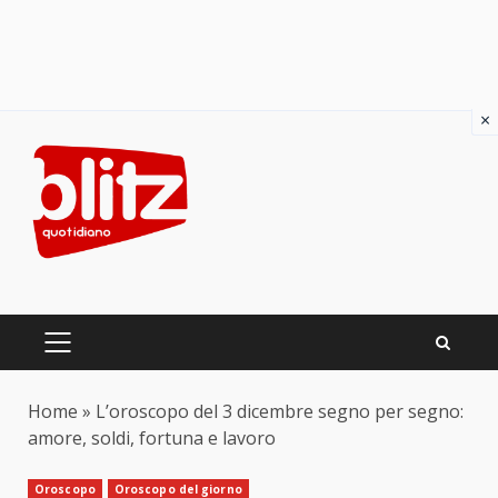
×
Skip
to
content
PRIMARY
MENU
Home
»
L’oroscopo del 3 dicembre segno per segno:
amore, soldi, fortuna e lavoro
Oroscopo
Oroscopo del giorno