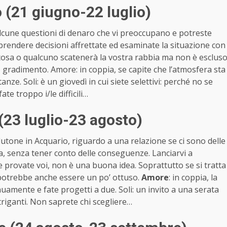
(21 giugno-22 luglio)
lcune questioni di denaro che vi preoccupano e potreste
 prendere decisioni affrettate ed esaminate la situazione con
cosa o qualcuno scatenerà la vostra rabbia ma non è esclus
 gradimento. Amore: in coppia, se capite che l’atmosfera sta
ze. Soli: è un giovedì in cui siete selettivi: perché no se
ate troppo i/le difficili…
23 luglio-23 agosto)
utone in Acquario, riguardo a una relazione se ci sono delle
a, senza tener conto delle conseguenze. Lanciarvi a
he provate voi, non è una buona idea. Soprattutto se si tratta
 potrebbe anche essere un po’ ottuso.
Amore
: in coppia, la
inuamente e fate progetti a due. Soli: un invito a una serata
ntriganti. Non saprete chi scegliere…