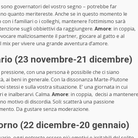
 sono governatori del vostro segno – potrebbe far
ttino quanto meritereste. Anche se in questo momento le
n i familiari o i colleghi, mantenere l’ottimismo sarà
attenzione sugli obbiettivi da raggiungere.
Amore
: in coppia,
ovocare maliziosamente il partner, giocare al gatto e al
bel mix per vivere una grande avventura d’amore.
ario (23 novembre-21 dicembre)
pressione, con una persona è possibile che ci siano
età, ai beni in generale. Con la dissonanza Marte-Plutone
oi stessi e sulla vostra situazione. E’ una giornata in cui
ri e inalberarvi. Calma.
Amore
: in coppia, decisi a mantener
o motivo di discordia. Soli: scatterà una passione
omento. Da gustare senza moderazione.
orno (22 dicembre-20 gennaio)
o, oggi potreste essere più emotivi e irritabili del solito.