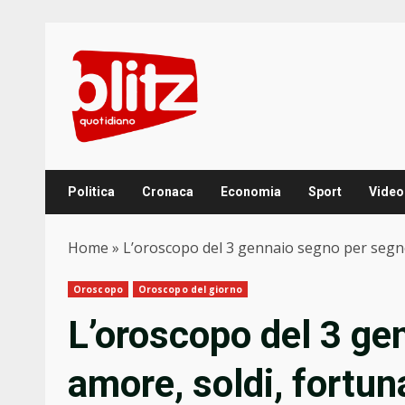
Skip
to
content
Politica
Cronaca
Economia
Sport
Video
Home
»
L’oroscopo del 3 gennaio segno per segno
Oroscopo
Oroscopo del giorno
L’oroscopo del 3 ge
amore, soldi, fortun