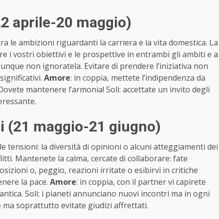
2 aprile-20 maggio)
tra le ambizioni riguardanti la carriera e la vita domestica. La
i vostri obiettivi e le prospettive in entrambi gli ambiti e a
 dunque non ignoratela. Evitare di prendere l’iniziativa non
ignificativi.
Amore
: in coppia, mettete l’indipendenza da
 Dovete mantenere l’armonia! Soli: accettate un invito degli
eressante.
i (21 maggio-21 giugno)
tensioni: la diversità di opinioni o alcuni atteggiamenti dei
tti. Mantenete la calma, cercate di collaborare: fate
ioni o, peggio, reazioni irritate o esibirvi in critiche
tenere la pace.
Amore
: in coppia, con il partner vi capirete
ica. Soli: i pianeti annunciano nuovi incontri ma in ogni
 ma soprattutto evitate giudizi affrettati.