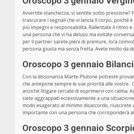
Oroscopo 3 gennaio Vergin
Avvertite stanchezza, vi sentite sotto pressione?
trascurare i segnali che vi lancia il corpo, poiché 
più impegni e responsabilità. Rallentate il ritmo e 
una persona che vi ha deluso ma evitate conversa
per il partner sarete pieni di premure, lo/a coinvol
persona giusta ma senza fretta. Avete molto da d
Oroscopo 3 gennaio Bilanci
Con la dissonanza Marte-Plutone potreste provare
che antepone sempre le sue priorità alle vostre. Oc
anziché litigare cercate di esprimervi con calma. A
siete aggrappati eccessivamente a una situazione, 
modo esagerato al minimo disaccordo, riuscirete a
importante con una persona che corrisponderà all
Oroscopo 3 gennaio Scorpi