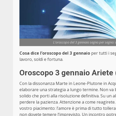
L'oroscopo del 3 gennaio segno per segno: am
Cosa dice l’oroscopo del 3 gennaio
per tutti i s
lavoro, soldi e fortuna.
Oroscopo 3 gennaio Ariete 
Con la dissonanza Marte in Leone-Plutone in Acqua
elaborare una strategia a lungo termine. Non va b
solido che porti alla risoluzione definitiva. Su un 
perdere la pazienza. Attenzione a come reagirete. 
vostro piacimento: l’amore è prima di tutto tollera
non dovete temere l’imprevisto. Un incontro potre