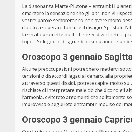
La dissonanza Marte-Plutone – entrambi i pianeti
emergere la sensazione che gli altri non vi rispe
vostre parole sembreranno non avere molto peso co
d’aiuto a superare l’ansia e il disagio. Spostate l’
la serata promette molto bene: vi divertirete a pr
topo… Soli: giochi di sguardi, di seduzione: è un 
Oroscopo 3 gennaio Sagitt
Alcune preoccupazioni potrebbero mettervi sotto 
tensioni o disaccordi legati al denaro, alla propri
attraverso questi dissidi, potrete capire molto su v
rischiate di interpretare male ciò che dicono gli alt
l’armonia, eviterete argomenti che solitamente son
improvvisa e seguirete entrambi l’impulso del m
Oroscopo 3 gennaio Capric
Con la dissonanza Marte in Leone-Plutone in Acquari