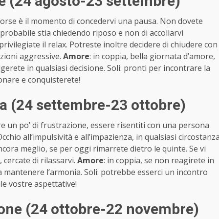
e (24 agosto-23 settembre)
 Forse è il momento di concedervi una pausa. Non dovete
è probabile stia chiedendo riposo e non di accollarvi
privilegiate il relax. Potreste inoltre decidere di chiudere con
zioni aggressive.
Amore
: in coppia, bella giornata d’amore,
gerete in qualsiasi decisione. Soli: pronti per incontrare la
onare e conquisterete!
a (24 settembre-23 ottobre)
 un po’ di frustrazione, essere risentiti con una persona
chio all’impulsività e all’impazienza, in qualsiasi circostanz
ncora meglio, se per oggi rimarrete dietro le quinte. Se vi
cercate di rilassarvi.
Amore
: in coppia, se non reagirete in
 mantenere l’armonia. Soli: potrebbe esserci un incontro
e vostre aspettative!
one (24 ottobre-22 novembre)