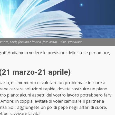
ore, soldi, fortuna e lavoro (foto Ansa) - Blitz Quotidiano
egni? Andiamo a vedere le previsioni delle stelle per amore,
(21 marzo-21 aprile)
rio, è il momento di valutare un problema e iniziare a
ene cercare soluzioni rapide, dovete costruire un piano
altro piano: alcuni aspetti del vostro lavoro potrebbero farvi
Amore: in coppia, evitate di voler cambiare il partner a
nza. Soli: aggiungete un po’ di pepe negli affari di cuore,
bbe ravvivare la vita!