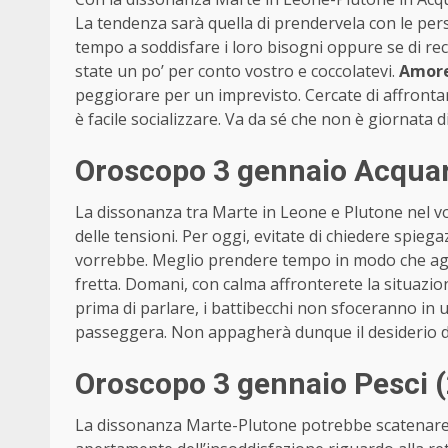
La tendenza sarà quella di prendervela con le pe
tempo a soddisfare i loro bisogni oppure se di rec
state un po’ per conto vostro e coccolatevi.
Amor
peggiorare per un imprevisto. Cercate di affrontare 
è facile socializzare. Va da sé che non è giornata d
Oroscopo 3 gennaio Acquar
La dissonanza tra Marte in Leone e Plutone nel vo
delle tensioni. Per oggi, evitate di chiedere spieg
vorrebbe. Meglio prendere tempo in modo che agire
fretta. Domani, con calma affronterete la situazio
prima di parlare, i battibecchi non sfoceranno in u
passeggera. Non appagherà dunque il desiderio di
Oroscopo 3 gennaio Pesci 
La dissonanza Marte-Plutone potrebbe scatenare de