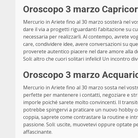
Oroscopo 3 marzo Capricor
Mercurio in Ariete fino al 30 marzo sosterà nel vost
dare il via a progetti riguardanti l’abitazione su c
necessaria per realizzarli. Al contempo, avrete v
care, condividere idee, avere conversazioni su que
proverete autentico piacere nel dare amore alla do
Soli: altro che cuori solitari infelici! Un incontro 
Oroscopo 3 marzo Acquario
Mercurio in Ariete fino al 30 marzo sosta nel vos
perfette per mantenere i contatti, negoziare e str
imporle poiché sarete molto convincenti. Il transit
potrebbe spingervi a praticare un nuovo hobby o
coppia, saprete come contrastare la routine e int
passione. Soli: uscite, muovetevi oppure optate p
affascinante.