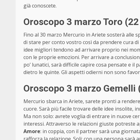
già conoscete.
Oroscopo 3 marzo Toro (22
Fino al 30 marzo Mercurio in Ariete sosterà alle s
di stare per conto vostro così da prendere cura di vo
idee migliori tendono ad arrivare proprio nei mo
con le proprie emozioni. Per arrivare a conclusioni 
po’ lunatici, sarà difficile capire cosa pensate e i
dietro le quinte. Gli aspetti odierni non sono favo
Oroscopo 3 marzo Gemelli 
Mercurio sbarca in Ariete, sarete pronti a rendere
cuore. Sarà più facile trovare delle idee insolite, 
Ma non solo: avrete voglia di entrare in nuove cer
interessi. Attraverso le relazioni giuste potreste a
Amore
: in coppia, con il partner sarà una giorna
rafforza la relazione. Soli: con una persona sarà 