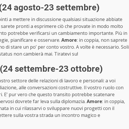
(24 agosto-23 settembre)
pinti a mettere in discussione qualsiasi situazione abbiate
a, sarete pronti a esprimere ciò che provate in modo molto
punto potrebbe verificarsi un cambiamento importante. Più in
gie, pianificare e osservare.
Amore
: in coppia, non saprete
o di stare un po’ per conto vostro. A volte è necessario. Soli
tatus non cambierà mai. Tiratevi su!
(24 settembre-23 ottobre)
tro settore delle relazioni di lavoro e personali: a voi
iazione, alle conversazioni costruttive. Il vostro ruolo con
eri. E’ pur vero che questo transito potrebbe scatenare
nervosi dovrete far leva sulla diplomazia.
Amore
: in coppia,
ata in cui rilassarvi o sviluppare nuovi progetti con il
 mettere sulla vostra strada un incontro magico e