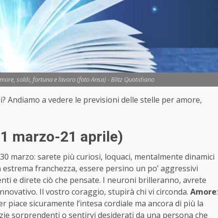
re, soldi, fortuna e lavoro (foto Ansa) - Blitz Quotidiano
ni? Andiamo a vedere le previsioni delle stelle per amore,
1 marzo-21 aprile)
 30 marzo: sarete più curiosi, loquaci, mentalmente dinamici
on estrema franchezza, essere persino un po’ aggressivi
ti e direte ciò che pensate. I neuroni brilleranno, avrete
novativo. Il vostro coraggio, stupirà chi vi circonda.
Amore
:
ner piace sicuramente l’intesa cordiale ma ancora di più la
tizie sorprendenti o sentirvi desiderati da una persona che