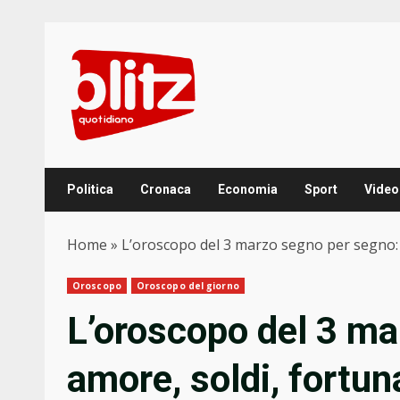
Skip
to
content
Politica
Cronaca
Economia
Sport
Video
Home
»
L’oroscopo del 3 marzo segno per segno: 
Oroscopo
Oroscopo del giorno
L’oroscopo del 3 ma
amore, soldi, fortun