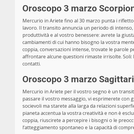
Oroscopo 3 marzo Scorpion
Mercurio in Ariete fino al 30 marzo punta i riflettor
lavoro. Il transito annuncia un periodo di intenso, i
produttività e al vostro benessere: avrete la giusta
cambiamenti di cui hanno bisogno la vostra mente e 
coppia, conversazioni intense, trovate le parole per
affrontare alcune questioni rimaste irrisolte. Soli: 
contatti.
Oroscopo 3 marzo Sagittar
Mercurio in Ariete per il vostro segno è un transito
passare il vostro messaggio, vi esprimerete con g
socievoli ma starete alla larga da relazioni superfic
pianeta accentua la vostra creatività e non è escl
coppia, riuscirete a percepire i bisogni o le preoc
l’atteggiamento spontaneo e la capacità di compre