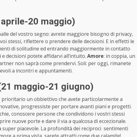
 aprile-20 maggio)
palle del vostro segno: avrete maggiore bisogno di privacy,
i stessi, riflettere o prendere delle decisioni. E in effetti le
menti di solitudine ed entrando maggiormente in contatto
e decisioni potete affidarvi all’intuito.
Amore
: in coppia, un
l partner non saprà come prendervi. Soli: per oggi, rimanete
revoli a incontri e appuntamenti.
(21 maggio-21 giugno)
 prioritario un obbiettivo che avete particolarmente a
innovative, progressiste per portare avanti piani e progetti.
chie, conoscere persone che condividono i vostri stessi
prire nuove porte e dare il via a qualcosa di eccezionale.
ta super piacevole. La profondità dei reciproci sentimenti
amore a prima vista, sarete attratti come due calamite!