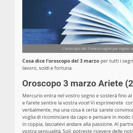
L'oroscopo del 3 marzo segno per segno: amo
Cosa dice l’oroscopo del 3 marzo
per tutti i seg
lavoro, soldi e fortuna.
Oroscopo 3 marzo Ariete (2
Mercurio entra nel vostro segno e sosterà fino al
e farete sentire la vostra voce! Vi esprimerete c
verbalmente, ma una cosa è certa: sarete convincen
voglia di ricominciare da capo e pensare in modo in
in coppia, lasciatevi andare alla passione. Al part
vostra sensualità. Soli: potreste ricevere delle no