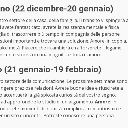
no (22 dicembre-20 gennaio)
ro settore della casa, della famiglia. Il transito vi spingerà 
ui avete fantasticato, avrete la resistenza mentale e fisica
oglia di trascorrere più tempo in compagnia delle persone
stioni importanti e trovare una soluzione. Amore: in coppia,
lce metà. Piacere che ricambierà e rafforzerete il legame.
divertente sfocerà in una magnifica storia d’amore.
 (21 gennaio-19 febbraio)
tro settore della comunicazione. Le prossime settimane sono
ingere preziose relazioni. Avrete buone idee e riuscirete a
o accentuerà la già spiccata curiosità del vostro segno,
 ad approfondire lo studio di un argomento.
Amore
: in
rodurrete momenti di intimità, complicità, romanticismo e
er un sito di incontri. Potreste conoscere una persona