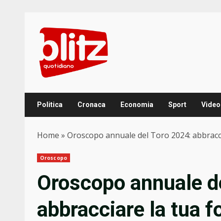
Skip
to
content
Politica
Cronaca
Economia
Sport
Video
Home
»
Oroscopo annuale del Toro 2024: abbraccia
Oroscopo
Oroscopo annuale d
abbracciare la tua f