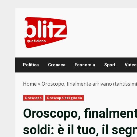
Skip
to
content
Politica
Cronaca
Economia
Sport
Video
Home
»
Oroscopo, finalmente arrivano (tantissimi) 
Oroscopo
Oroscopo del giorno
Oroscopo, finalment
soldi: è il tuo, il s