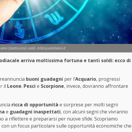
ano (tantissimi) soldi- blitzquotidiano.it
iacale arriva moltissima fortuna e tanti soldi: ecco di
preannuncia
buoni guadagni
per l’
Acquario
, progressi
r il
Leone
.
Pesci
e
Scorpione
, invece, dovranno affrontare
nuncia
ricca di opportunità
e sorprese per molti segni
na
e
guadagni inaspettati
, con alcuni segni che vivranno
no a riflettere e prepararsi per nuove sfide. Scopriamo
, con un focus particolare sulle opportunità economiche che