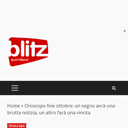
×
Skip
to
content
PRIMARY
MENU
Home
»
Oroscopo fine ottobre: un segno avrà una
brutta notizia, un altro farà una vincita
Oroscopo