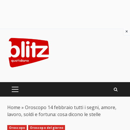
×
Skip
to
content
PRIMARY
MENU
Home
»
Oroscopo 14 febbraio tutti i segni, amore,
lavoro, soldi e fortuna: cosa dicono le stelle
Oroscopo
Oroscopo del giorno