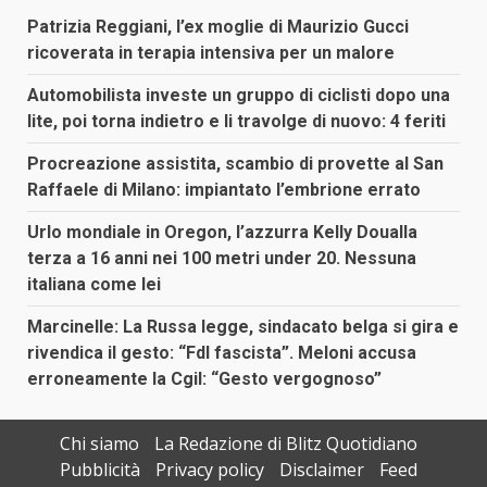
Patrizia Reggiani, l’ex moglie di Maurizio Gucci
ricoverata in terapia intensiva per un malore
Automobilista investe un gruppo di ciclisti dopo una
lite, poi torna indietro e li travolge di nuovo: 4 feriti
Procreazione assistita, scambio di provette al San
Raffaele di Milano: impiantato l’embrione errato
Urlo mondiale in Oregon, l’azzurra Kelly Doualla
terza a 16 anni nei 100 metri under 20. Nessuna
italiana come lei
Marcinelle: La Russa legge, sindacato belga si gira e
rivendica il gesto: “FdI fascista”. Meloni accusa
erroneamente la Cgil: “Gesto vergognoso”
Chi siamo
La Redazione di Blitz Quotidiano
Pubblicità
Privacy policy
Disclaimer
Feed