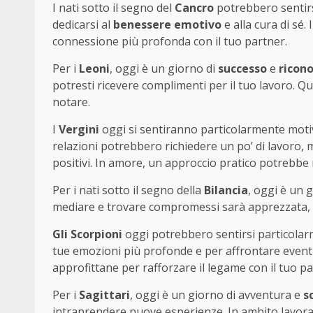
I nati sotto il segno del
Cancro
potrebbero sentirsi
dedicarsi al
benessere emotivo
e alla cura di sé.
connessione più profonda con il tuo partner.
Per i
Leoni
, oggi è un giorno di
successo
e
ricon
potresti ricevere complimenti per il tuo lavoro. 
notare.
I
Vergini
oggi si sentiranno particolarmente motiva
relazioni potrebbero richiedere un po’ di lavoro, m
positivi. In amore, un approccio pratico potrebbe 
Per i nati sotto il segno della
Bilancia
, oggi è un g
mediare e trovare compromessi sarà apprezzata, 
Gli Scorpioni
oggi potrebbero sentirsi particolarm
tue emozioni più profonde e per affrontare eventu
approfittane per rafforzare il legame con il tuo pa
Per i
Sagittari
, oggi è un giorno di avventura e
s
intraprendere nuove esperienze. In ambito lavorat