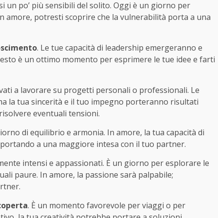
 un po’ più sensibili del solito. Oggi è un giorno per
 In amore, potresti scoprire che la vulnerabilità porta a una
oscimento
. Le tue capacità di leadership emergeranno e
Questo è un ottimo momento per esprimere le tue idee e farti
ti a lavorare su progetti personali o professionali. Le
a la tua sincerità e il tuo impegno porteranno risultati
risolvere eventuali tensioni.
iorno di equilibrio e armonia. In amore, la tua capacità di
portando a una maggiore intesa con il tuo partner.
ente intensi e appassionati. È un giorno per esplorare le
ali paure. In amore, la passione sarà palpabile;
rtner.
coperta
. È un momento favorevole per viaggi o per
ivo, la tua creatività potrebbe portare a soluzioni