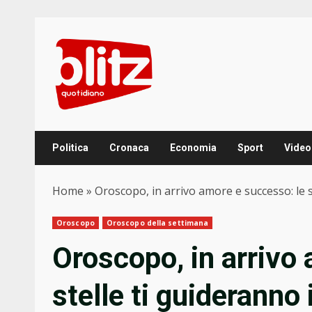
Skip
to
content
Politica
Cronaca
Economia
Sport
Video
Home
»
Oroscopo, in arrivo amore e successo: le s
Oroscopo
Oroscopo della settimana
Oroscopo, in arrivo
stelle ti guideranno 