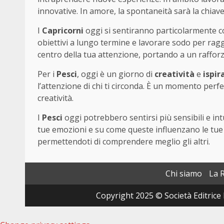
innovative. In amore, la spontaneità sarà la chiav
I
Capricorni
oggi si sentiranno particolarmente c
obiettivi a lungo termine e lavorare sodo per raggi
centro della tua attenzione, portando a un raffor
Per i
Pesci
, oggi è un giorno di
creatività
e
ispir
l’attenzione di chi ti circonda. È un momento perfe
creatività.
I
Pesci
oggi potrebbero sentirsi più sensibili e intu
tue emozioni e su come queste influenzano le tue 
permettendoti di comprendere meglio gli altri.
Chi siamo
La 
Copyright 2025 © Società Editrice 