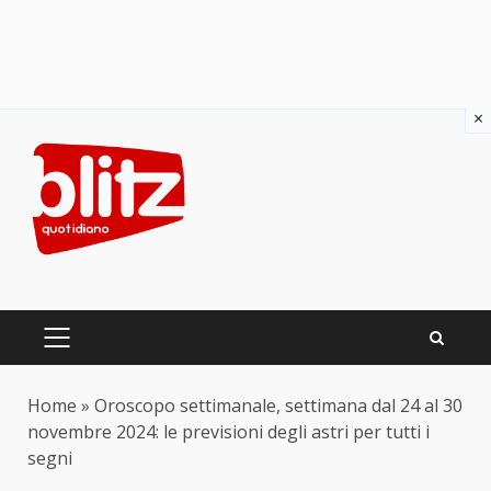
×
Skip
to
content
PRIMARY
MENU
Home
»
Oroscopo settimanale, settimana dal 24 al 30
novembre 2024: le previsioni degli astri per tutti i
segni