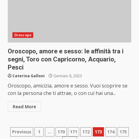
Oroscopo
Oroscopo, amore e sesso: le affinità tra i
segni, Toro con Capricorno, Acquario,
Pesci
Caterina Galloni
Gennaio 8, 2023
Oroscopo, amicizia, amore e sesso. Vuoi scoprire se
con la persona che ti attrae, o con cui hai una...
Read More
Paginazione
Previous
1
…
170
171
172
173
174
175