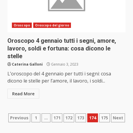
Oroscopo
Oroscopo del giorno
Oroscopo 4 gennaio tutti i segni, amore,
lavoro, soldi e fortuna: cosa dicono le
stelle
Caterina Galloni
Gennaio 3, 2023
L’oroscopo del 4 gennaio per tutti i segni: cosa
dicono le stelle per l’amore, il lavoro, i soldi...
Read More
Paginazione
Previous
1
…
171
172
173
174
175
Next
degli