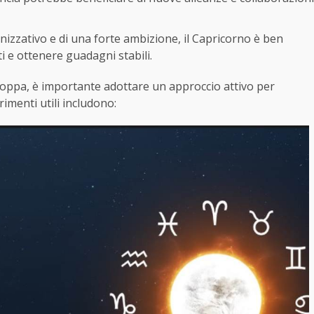
izzativo e di una forte ambizione, il Capricorno è ben
i e ottenere guadagni stabili.
n poppa, è importante adottare un approccio attivo per
imenti utili includono: