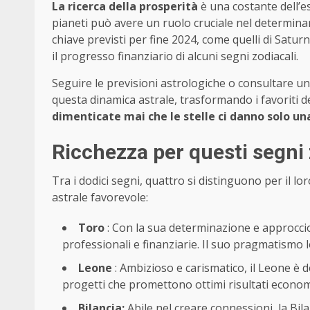
La ricerca della prosperità
è una costante dell’e
pianeti può avere un ruolo cruciale nel determina
chiave previsti per fine 2024, come quelli di Satu
il progresso finanziario di alcuni segni zodiacali.
Seguire le previsioni astrologiche o consultare u
questa dinamica astrale, trasformando i favoriti de
dimenticate mai che le stelle ci danno solo una 
Ricchezza per questi segni 
Tra i dodici segni, quattro si distinguono per il l
astrale favorevole:
Toro
: Con la sua determinazione e approccio
professionali e finanziarie. Il suo pragmatismo l
Leone
: Ambizioso e carismatico, il Leone è 
progetti che promettono ottimi risultati economi
Bilancia:
Abile nel creare connessioni, la Bil