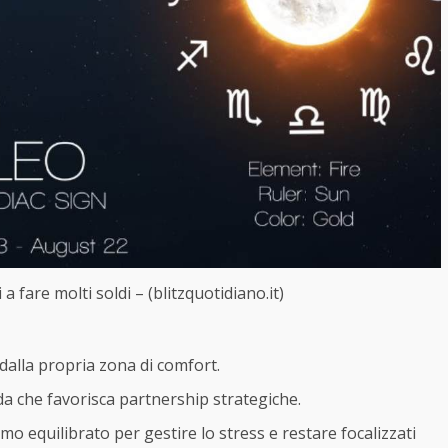
 a fare molti soldi – (blitzquotidiano.it)
dalla propria zona di comfort.
da che favorisca partnership strategiche.
o equilibrato per gestire lo stress e restare focalizzati