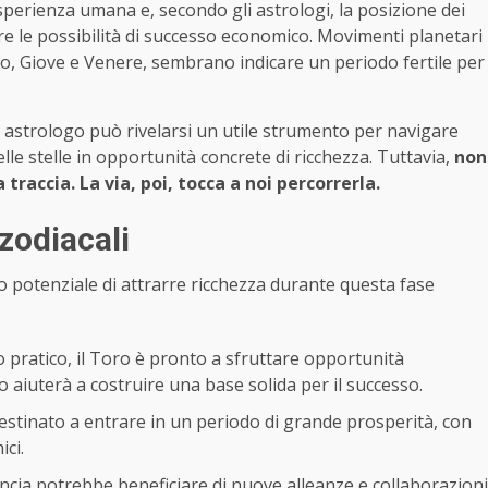
sperienza umana e, secondo gli astrologi, la posizione dei
re le possibilità di successo economico. Movimenti planetari
rno, Giove e Venere, sembrano indicare un periodo fertile per
n astrologo può rivelarsi un utile strumento per navigare
lle stelle in opportunità concrete di ricchezza. Tuttavia,
non
traccia. La via, poi, tocca a noi percorrerla.
zodiacali
oro potenziale di attrarre ricchezza durante questa fase
 pratico, il Toro è pronto a sfruttare opportunità
o aiuterà a costruire una base solida per il successo.
destinato a entrare in un periodo di grande prosperità, con
ci.
ancia potrebbe beneficiare di nuove alleanze e collaborazioni