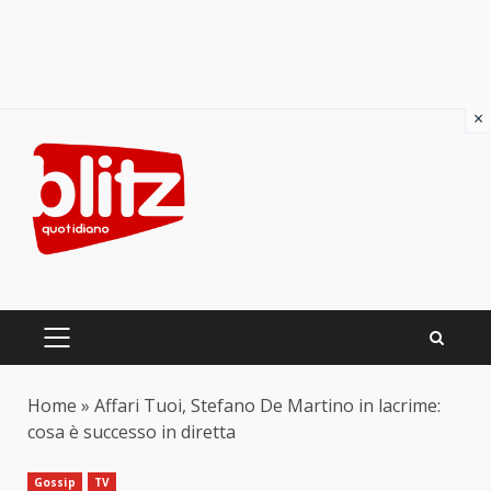
×
Skip
to
content
PRIMARY
MENU
Home
»
Affari Tuoi, Stefano De Martino in lacrime:
cosa è successo in diretta
Gossip
TV