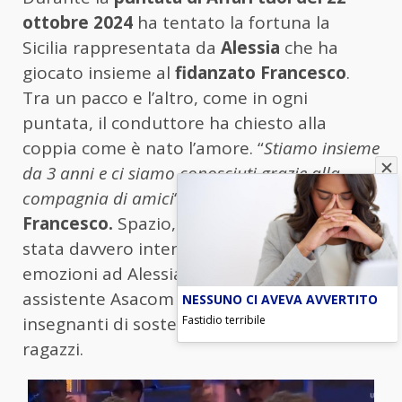
ottobre 2024
ha tentato la fortuna la
Sicilia rappresentata da
Alessia
che ha
giocato insieme al
fidanzato Francesco
.
Tra un pacco e l’altro, come in ogni
puntata, il conduttore ha chiesto alla
coppia come è nato l’amore. “
Stiamo insieme
da 3 anni e ci siamo conosciuti grazie alla
compagnia di amici
“, ha raccontato
Francesco.
Spazio, poi, alla partita che è
stata davvero intensa e ha regalato tante
emozioni ad Alessia che lavora come come
assistente Asacom ovvero collabora con
NESSUNO CI AVEVA AVVERTITO
Fastidio terribile
insegnanti di sostegno nel supporto dei
ragazzi.