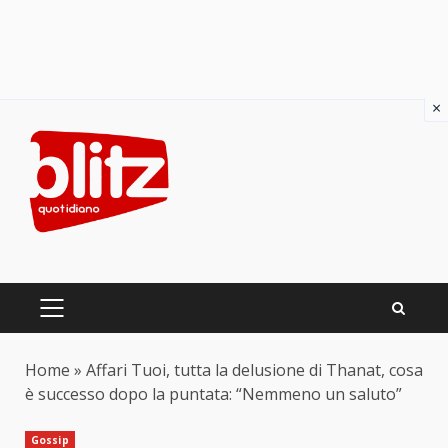
×
Skip
to
content
PRIMARY
MENU
Home
»
Affari Tuoi, tutta la delusione di Thanat, cosa
è successo dopo la puntata: “Nemmeno un saluto”
Gossip