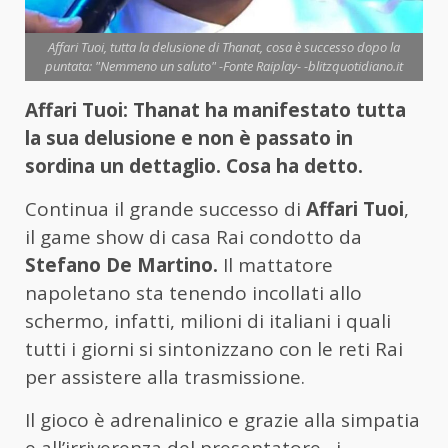
Affari Tuoi, tutta la delusione di Thanat, cosa è successo dopo la
puntata: "Nemmeno un saluto" -Fonte Raiplay- -blitzquotidiano.it
Affari Tuoi: Thanat ha manifestato tutta
la sua delusione e non è passato in
sordina un dettaglio. Cosa ha detto.
Continua il grande successo di
Affari Tuoi
,
il game show di casa Rai condotto da
Stefano De Martino.
Il mattatore
napoletano sta tenendo incollati allo
schermo, infatti, milioni di italiani i quali
tutti i giorni si sintonizzano con le reti Rai
per assistere alla trasmissione.
Il gioco è adrenalinico e grazie alla simpatia