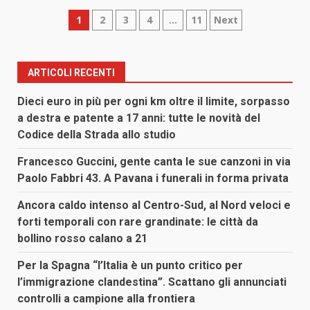
Paginazione
1
2
3
4
…
11
Next
degli
articoli
ARTICOLI RECENTI
Dieci euro in più per ogni km oltre il limite, sorpasso
a destra e patente a 17 anni: tutte le novità del
Codice della Strada allo studio
Francesco Guccini, gente canta le sue canzoni in via
Paolo Fabbri 43. A Pavana i funerali in forma privata
Ancora caldo intenso al Centro-Sud, al Nord veloci e
forti temporali con rare grandinate: le città da
bollino rosso calano a 21
Per la Spagna “l’Italia è un punto critico per
l’immigrazione clandestina”. Scattano gli annunciati
controlli a campione alla frontiera