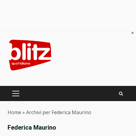
×
Skip
to
content
PRIMARY
MENU
Home
»
Archivi per Federica Maurino
Federica Maurino