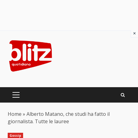
×
Skip
to
content
PRIMARY
MENU
Home
»
Alberto Matano, che studi ha fatto il
giornalista. Tutte le lauree
Gossip