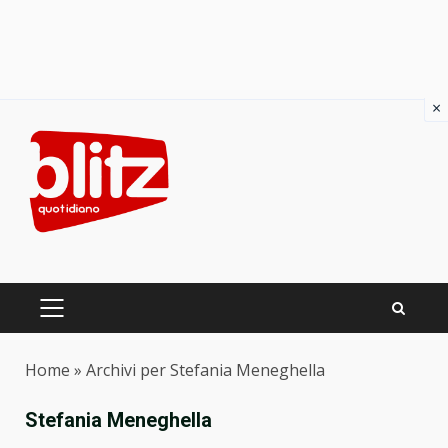
×
Skip
to
content
PRIMARY
MENU
Home
»
Archivi per Stefania Meneghella
Stefania Meneghella