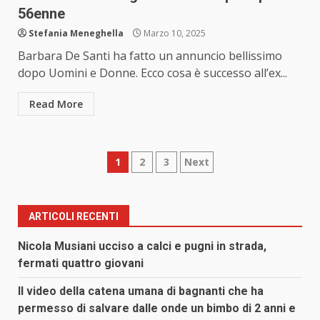
56enne
Stefania Meneghella
Marzo 10, 2025
Barbara De Santi ha fatto un annuncio bellissimo
dopo Uomini e Donne. Ecco cosa è successo all’ex...
Read More
Paginazione
1
2
3
Next
degli
articoli
ARTICOLI RECENTI
Nicola Musiani ucciso a calci e pugni in strada,
fermati quattro giovani
Il video della catena umana di bagnanti che ha
permesso di salvare dalle onde un bimbo di 2 anni e