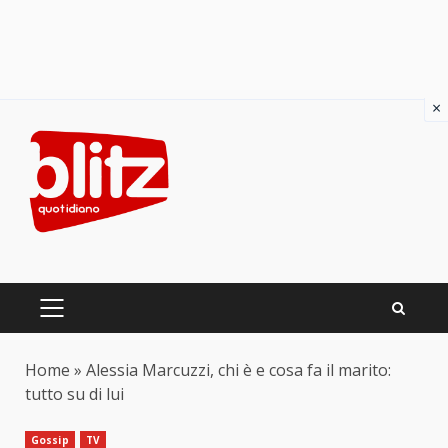
×
Skip
to
content
PRIMARY
MENU
Home
»
Alessia Marcuzzi, chi è e cosa fa il marito:
tutto su di lui
Gossip
TV