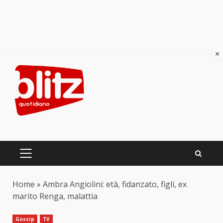
×
Skip
to
content
PRIMARY
MENU
Home
»
Ambra Angiolini: età, fidanzato, figli, ex
marito Renga, malattia
Gossip
TV