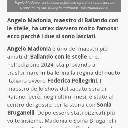
Angelo Madonia: chi è la sua ex famosa e perchè si sono lasciati
(Fonte Instagram @angelo.madonia) - Blitzquotidiano.it
Angelo Madonia, maestro di Ballando con
le stelle, ha un’ex davvero molto famosa:
ecco perché i due si sono lasciati.
Angelo Madonia
è uno dei maestri più
amati di
Ballando con le stelle
che,
nell’edizione 2024, sta provando a
trasformare in ballerina la regina del nuoto
italiano ovvero
Federica Pellegrini.
Il
maestro dello show del sabato sera di
Raiuno, però, negli ultimi mesi, è stato al
centro del gossip per la storia con
Sonia
Bruganelli.
Dopo essere stati pizzicati più
volte insieme, Madonia e Sonia Bruganelli