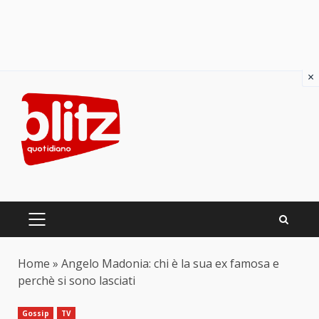
×
Skip
to
content
PRIMARY
MENU
Home
»
Angelo Madonia: chi è la sua ex famosa e
perchè si sono lasciati
Gossip
TV