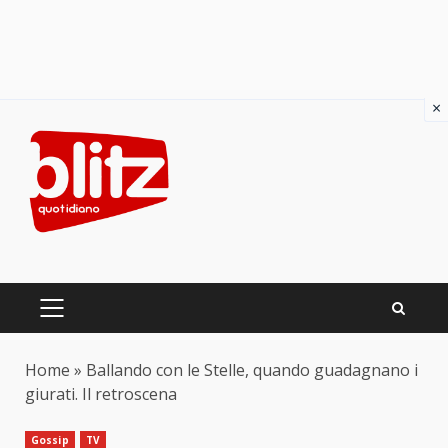
×
Skip
to
content
PRIMARY
MENU
Home
»
Ballando con le Stelle, quando guadagnano i
giurati. Il retroscena
Gossip
TV