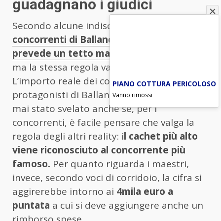
guadagnano i giudici
Secondo alcune indiscrezioni, per i
concorrenti di Ballando con le stelle, la Rai
prevede un tetto massimo per il cachet
,
ma la stessa regola vale anche per i giudici?
L’importo reale dei compensi dei
PIANO COTTURA PERICOLOSO
protagonisti di Ballando con le stelle non è
Vanno rimossi
mai stato svelato anche se, per i
concorrenti, è facile pensare che valga la
regola degli altri reality: i
l cachet più alto
viene riconosciuto al concorrente più
famoso.
Per quanto riguarda i maestri,
invece, secondo voci di corridoio, la cifra si
aggirerebbe intorno ai
4mila euro a
puntata
a cui si deve aggiungere anche un
rimborso spese.