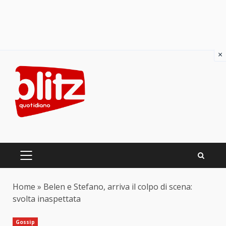
×
Skip
to
content
PRIMARY
MENU
Home
»
Belen e Stefano, arriva il colpo di scena:
svolta inaspettata
Gossip