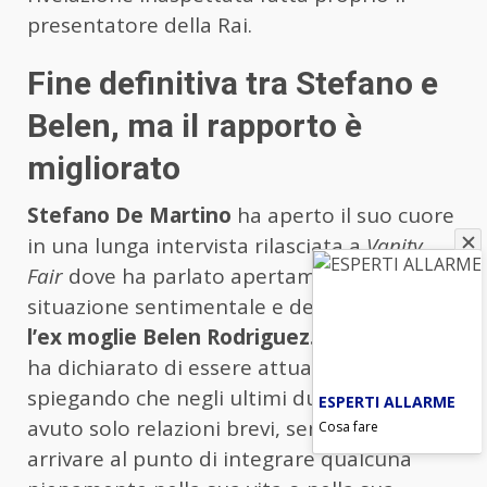
presentatore della Rai.
Fine definitiva tra Stefano e
Belen, ma il rapporto è
migliorato
Stefano De Martino
ha aperto il suo cuore
in una lunga intervista rilasciata a
Vanity
Fair
dove ha parlato apertamente della sua
situazione sentimentale e del rapporto con
l’ex moglie Belen Rodriguez.
De Martino
ha dichiarato di essere attualmente single,
spiegando che negli ultimi due anni ha
ESPERTI ALLARME
avuto solo relazioni brevi, senza mai
Cosa fare
arrivare al punto di integrare qualcuna