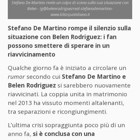
Stefano De Martino rivela un colpo di scena sulla sua situazione con
Belen - Ig@belenrodriguezreal-stefanodemartino-
www.blitzquotidiano.it
Stefano De Martino rompe il silenzio sulla
situazione con Belen Rodriguez: i fan
possono smettere di sperare in un
riavvicinamento
Qualche giorno fa è iniziato a circolare un
rumor
secondo cui
Stefano De Martino e
Belen Rodriguez
si sarebbero nuovamente
riavvicinati. La coppia unita in matrimonio
nel 2013 ha vissuto momenti altalenanti,
tra separazioni e ricongiungimenti.
L’ultima crisi sopraggiunta poco più di un
anno fa,
si è conclusa con una