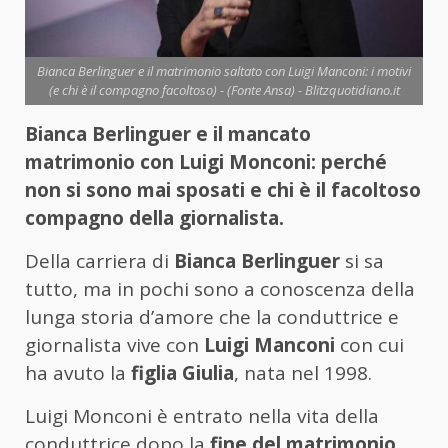
Bianca Berlinguer e il matrimonio saltato con Luigi Manconi: i motivi
(e chi è il compagno facoltoso) - (Fonte Ansa) - Blitzquotidiano.it
Bianca Berlinguer e il mancato
matrimonio con Luigi Monconi: perché
non si sono mai sposati e chi è il facoltoso
compagno della giornalista.
Della carriera di
Bianca Berlinguer
si sa
tutto, ma in pochi sono a conoscenza della
lunga storia d’amore che la conduttrice e
giornalista vive con
Luigi Manconi
con cui
ha avuto la
figlia Giulia
, nata nel 1998.
Luigi Monconi è entrato nella vita della
conduttrice dopo la
fine del matrimonio