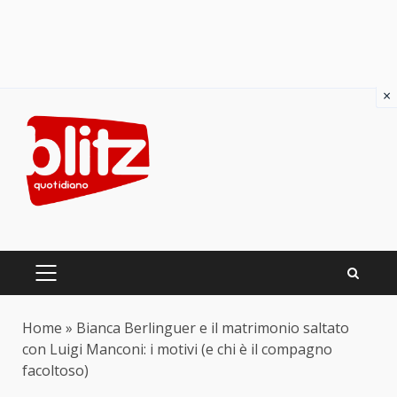
×
Skip
to
content
PRIMARY
MENU
Home
»
Bianca Berlinguer e il matrimonio saltato
con Luigi Manconi: i motivi (e chi è il compagno
facoltoso)