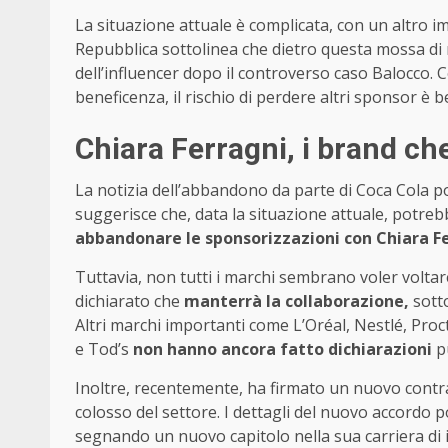
La situazione attuale è complicata, con un altro
Repubblica sottolinea che dietro questa mossa di 
dell’influencer dopo il controverso caso Balocco. 
beneficenza, il rischio di perdere altri sponsor è 
Chiara Ferragni, i brand ch
La notizia dell’abbandono da parte di Coca Cola pot
suggerisce che, data la situazione attuale, potre
abbandonare le sponsorizzazioni con Chiara Fe
Tuttavia, non tutti i marchi sembrano voler voltare 
dichiarato che
manterrà la collaborazione,
sott
Altri marchi importanti come L’Oréal, Nestlé, Pro
e Tod’s
non hanno ancora fatto dichiarazioni
pu
Inoltre, recentemente, ha firmato un nuovo contr
colosso del settore. I dettagli del nuovo accordo
segnando un nuovo capitolo nella sua carriera di i