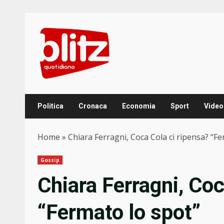
Skip
to
content
Politica
Cronaca
Economia
Sport
Video
Home
»
Chiara Ferragni, Coca Cola ci ripensa? “Fe
Gossip
Chiara Ferragni, Coc
“Fermato lo spot”