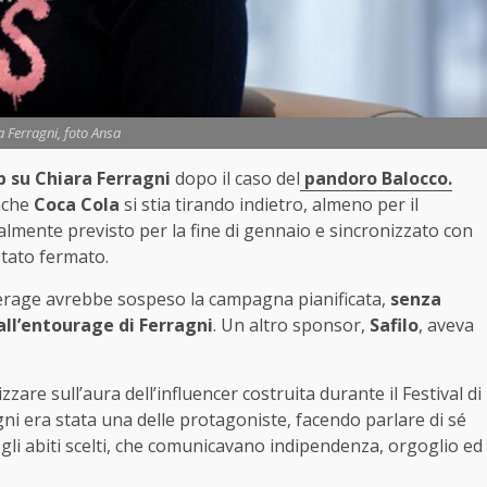
 Ferragni, foto Ansa
 su Chiara Ferragni
dopo il caso del
pandoro Balocco.
nche
Coca Cola
si stia tirando indietro, almeno per il
zialmente previsto per la fine di gennaio e sincronizzato con
stato fermato.
everage avrebbe sospeso la campagna pianificata,
senza
all’entourage di Ferragni
. Un altro sponsor,
Safilo
, aveva
zare sull’aura dell’influencer costruita durante il Festival di
i era stata una delle protagoniste, facendo parlare di sé
gli abiti scelti, che comunicavano indipendenza, orgoglio ed