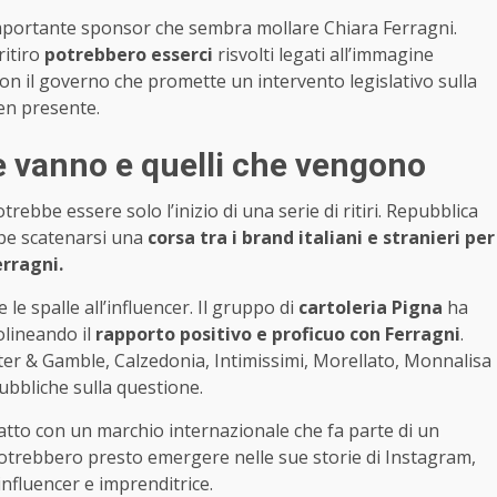
 importante sponsor che sembra mollare Chiara Ferragni.
ritiro
potrebbero esserci
risvolti legati all’immagine
Con il governo che promette un intervento legislativo sulla
ben presente.
e vanno e quelli che vengono
rebbe essere solo l’inizio di una serie di ritiri. Repubblica
bbe scatenarsi una
corsa tra i brand italiani e stranieri per
rragni.
le spalle all’influencer. Il gruppo di
cartoleria Pigna
ha
olineando il
rapporto positivo e proficuo con Ferragni
.
cter & Gamble, Calzedonia, Intimissimi, Morellato, Monnalisa
bbliche sulla questione.
atto con un marchio internazionale che fa parte di un
 potrebbero presto emergere nelle sue storie di Instagram,
nfluencer e imprenditrice.