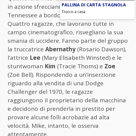
PALLINA DI CARTA STAGNOLA
in azione sfrecciando sulle strade del
Trucco a casa
Tennessee a bordo di una Dodge Charger.
Quattro ragazze, che lavorano tutte in
campo cinematografico, risvegliano la sua
smania di uccidere. Fanno parte del gruppo
la truccatrice
Abernathy
(Rosario Dawson),
l’attrice
Lee
(Mary Elisabeth Winsted) e le
stuntwoman
Kim
(Tracie Thoms) e
Zoe
(Zoë Bell). Rispondendo a un’inserzione
riguardo alla vendita di una Dodge
Challenger del 1970, le ragazze
raggiungono il proprietario della macchina
e decidono di prenderla in prestito per
provare alcune folli acrobazie ad alta
velocità. Mike, intanto, le osserva
attentamente.