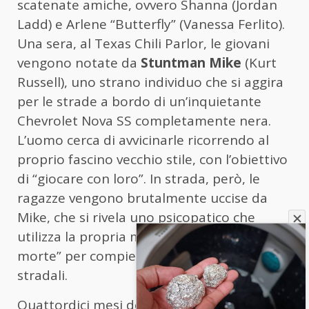
scatenate amiche, ovvero Shanna (Jordan
Ladd) e Arlene “Butterfly” (Vanessa Ferlito).
Una sera, al Texas Chili Parlor, le giovani
vengono notate da
Stuntman Mike
(Kurt
Russell), uno strano individuo che si aggira
per le strade a bordo di un’inquietante
Chevrolet Nova SS completamente nera.
L’uomo cerca di avvicinarle ricorrendo al
proprio fascino vecchio stile, con l’obiettivo
di “giocare con loro”. In strada, però, le
ragazze vengono brutalmente uccise da
Mike, che si rivela uno psicopatico che
utilizza la propria macchina “a prova di
morte” per compiere i suoi efferati omicidi
stradali.
Quattordici mesi dopo, lo stuntman torna