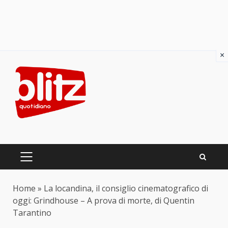
×
Skip
to
content
PRIMARY
MENU
Home
»
La locandina, il consiglio cinematografico di
oggi: Grindhouse – A prova di morte, di Quentin
Tarantino