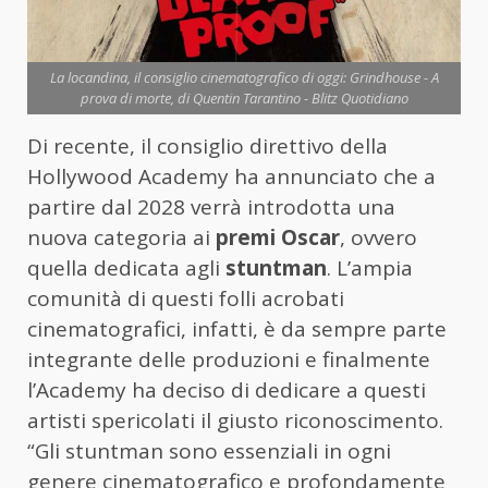
La locandina, il consiglio cinematografico di oggi: Grindhouse - A
prova di morte, di Quentin Tarantino - Blitz Quotidiano
Di recente, il consiglio direttivo della
Hollywood Academy ha annunciato che a
partire dal 2028 verrà introdotta una
nuova categoria ai
premi Oscar
, ovvero
quella dedicata agli
stuntman
. L’ampia
comunità di questi folli acrobati
cinematografici, infatti, è da sempre parte
integrante delle produzioni e finalmente
l’Academy ha deciso di dedicare a questi
artisti spericolati il giusto riconoscimento.
“Gli stuntman sono essenziali in ogni
genere cinematografico e profondamente