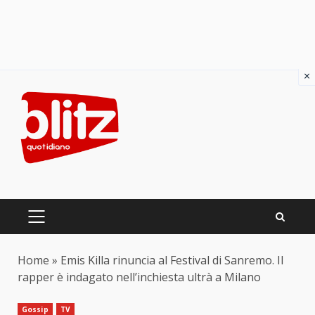
×
Skip
to
content
PRIMARY
MENU
Home
»
Emis Killa rinuncia al Festival di Sanremo. Il
rapper è indagato nell’inchiesta ultrà a Milano
Gossip
TV