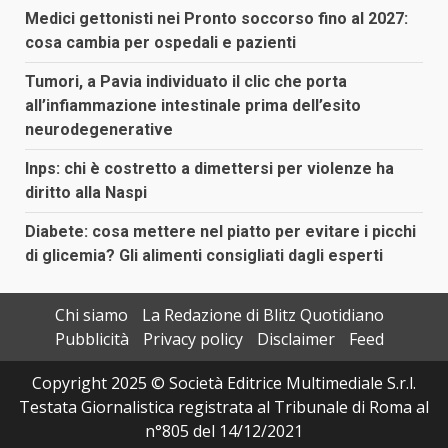
Medici gettonisti nei Pronto soccorso fino al 2027:
cosa cambia per ospedali e pazienti
Tumori, a Pavia individuato il clic che porta
all’infiammazione intestinale prima dell’esito
neurodegenerative
Inps: chi è costretto a dimettersi per violenze ha
diritto alla Naspi
Diabete: cosa mettere nel piatto per evitare i picchi
di glicemia? Gli alimenti consigliati dagli esperti
Chi siamo
La Redazione di Blitz Quotidiano
Pubblicità
Privacy policy
Disclaimer
Feed
Copyright 2025 © Società Editrice Multimediale S.r.l.
Testata Giornalistica registrata al Tribunale di Roma al
n°805 del 14/12/2021