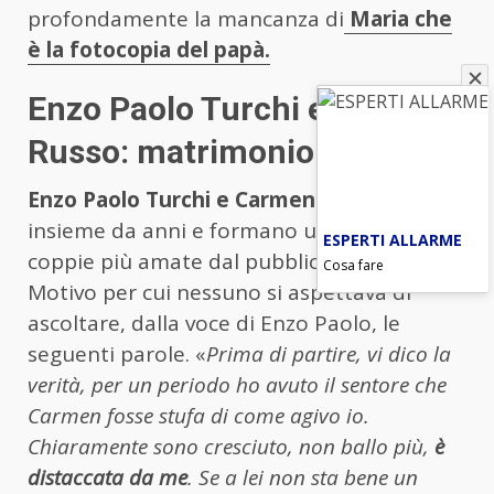
profondamente la mancanza di
Maria che
è la fotocopia del papà.
Enzo Paolo Turchi e Carmen
Russo: matrimonio in bilico?
Enzo Paolo Turchi e Carmen Russo
stanno
insieme da anni e formano una delle
ESPERTI ALLARME
coppie più amate dal pubblico e solide.
Cosa fare
Motivo per cui nessuno si aspettava di
ascoltare, dalla voce di Enzo Paolo, le
seguenti parole. «
Prima di partire, vi dico la
verità, per un periodo ho avuto il sentore che
Carmen fosse stufa di come agivo io.
Chiaramente sono cresciuto, non ballo più,
è
distaccata da me
. Se a lei non sta bene un