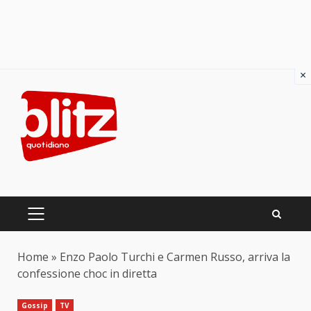
×
Skip
to
content
PRIMARY
MENU
Home
»
Enzo Paolo Turchi e Carmen Russo, arriva la
confessione choc in diretta
Gossip
TV