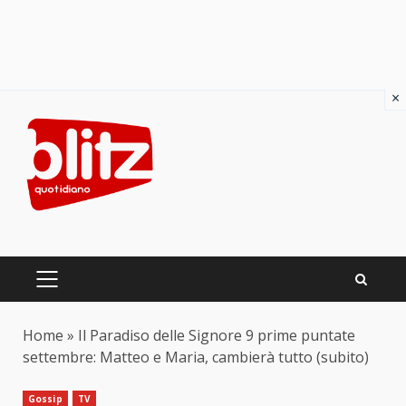
×
Skip
to
content
PRIMARY
MENU
Home
»
Il Paradiso delle Signore 9 prime puntate
settembre: Matteo e Maria, cambierà tutto (subito)
Gossip
TV