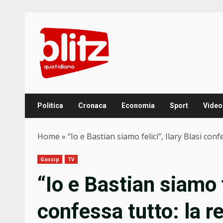
Skip
to
content
Politica
Cronaca
Economia
Sport
Video
Home
»
“Io e Bastian siamo felici”, Ilary Blasi con
Gossip
TV
“Io e Bastian siamo f
confessa tutto: la r