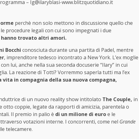
 programma – Ig@ilaryblasi-www.blitzquotidiano.it
norme
perchè non solo mettono in discussione quello che
 le procedure legali con cui sono impegnati i due
y
hanno trovato altri amori.
i Bocchi
conosciuta durante una partita di Padel, mentre
er
, imprenditore tedesco incontrato a New York. L’ex moglie
 con lui, anche nella sua seconda docuserie “Ilary” in cui
glia. La reazione di Totti? Vorremmo saperla tutti ma l’ex
a vita in compagnia della sua nuova compagna,
nduttrice di un nuovo reality show intitolato
The Couple,
in
otto coppie, legate da rapporti di amicizia, parentela o
ali. Il premio in palio è
di un milione di euro
e le
ttraverso votazioni interne. I concorrenti, come nel
Grande
lle telecamere.