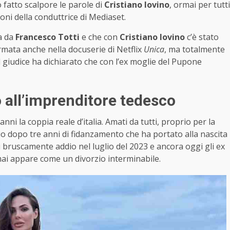
fatto scalpore le parole di
Cristiano Iovino
, ormai per tutti
ni della conduttrice di Mediaset.
a da
Francesco Totti
e che con
Cristiano Iovino
c’è stato
rmata anche nella docuserie di Netflix
Unica
, ma totalmente
l giudice ha dichiarato che con l’ex moglie del Pupone
o all’imprenditore tedesco
anni la coppia reale d’italia. Amati da tutti, proprio per la
io dopo tre anni di fidanzamento che ha portato alla nascita
i bruscamente addio nel luglio del 2023 e ancora oggi gli ex
mai appare come un divorzio interminabile.