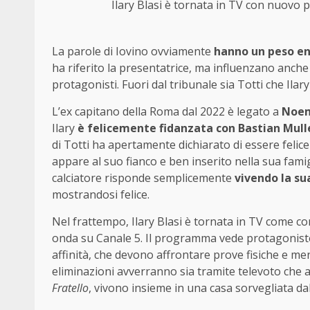
Ilary Blasi è tornata in TV con nuovo
La parole di Iovino ovviamente
hanno un peso e
ha riferito la presentatrice, ma influenzano anche
protagonisti. Fuori dal tribunale sia Totti che Ilar
L’ex capitano della Roma dal 2022 è legato a
Noem
Ilary
è felicemente fidanzata con Bastian Mull
di Totti ha apertamente dichiarato di essere felice
appare al suo fianco e ben inserito nella sua fami
calciatore risponde semplicemente
vivendo la su
mostrandosi felice.
Nel frattempo, Ilary Blasi è tornata in TV come co
onda su Canale 5. Il programma vede protagoniste 
affinità, che devono affrontare prove fisiche e ment
eliminazioni avverranno sia tramite televoto che a
Fratello
, vivono insieme in una casa sorvegliata da